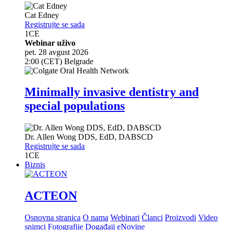
Cat Edney
Registrujte se sada
1
CE
Webinar uživo
pet. 28 avgust 2026
2:00 (CET) Belgrade
Minimally invasive dentistry and
special populations
Dr.
Allen Wong
DDS, EdD, DABSCD
Registrujte se sada
1
CE
Biznis
ACTEON
Osnovna stranica
O nama
Webinari
Članci
Proizvodi
Video
snimci
Fotografije
Događaji
eNovine