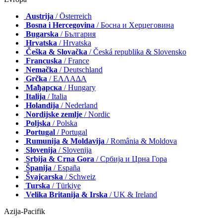
Austrija
/ Österreich
Bosna i Hercegovina
/ Босна и Херцеговина
Bugarska
/ България
Hrvatska
/ Hrvatska
Češka & Slovačka
/ Česká republika & Slovensko
Francuska
/ France
Nemačka
/ Deutschland
Grčka
/ ΕΛΛΑΔΑ
Мађарска
/ Hungary
Italija
/ Italia
Holandija
/ Nederland
Nordijske zemlje
/ Nordic
Poljska
/ Polska
Portugal
/ Portugal
Rumunija & Moldavija
/ România & Moldova
Slovenija
/ Slovenija
Srbija & Crna Gora
/ Србија и Црна Гора
Španija
/ España
Švajcarska
/ Schweiz
Turska
/ Türkiye
Velika Britanija & Irska
/ UK & Ireland
Azija-Pacifik