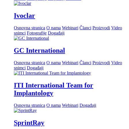
Ivoclar
Osnovna stranica
O nama
Webinari
Članci
Proizvodi
Video
snimci
Fotografije
Događaji
GC International
Osnovna stranica
O nama
Webinari
Članci
Proizvodi
Video
snimci
Događaji
ITI International Team for
Implantology
Osnovna stranica
O nama
Webinari
Događaji
SprintRay