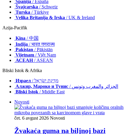
Španija
/ España
Švajcarska
/ Schweiz
Turska
/ Türkiye
Velika Britanija & Irska
/ UK & Ireland
Azija-Pacifik
Kina
/ 中国
Indija
/ भारत गणराज्य
Pakistan
/ Pākistān
Vijetnam
/ Việt Nam
АСЕАН
/ ASEAN
Bliski Istok & Afrika
Израел
/ מְדִינַת יִשְׂרָאֵל
Алжир, Мароко и Тунис
/ الجزائر والمغرب وتونس
Bliski Istok
/ Middle East
Novosti
čet. 6 avgust 2026
Novosti
Žvakaća guma na biljnoj bazi