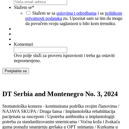
Slažem se
*
Slažem se sa
uslovima i odredbama
i sa
politikom
privatnosti podataka
zu. Upoznat sam sa tim da mogu
da povučem svoju saglasnost u bilo kom trenutku.
Komentari
Ovo polje služi za proveru ispravnosti i treba ga ostaviti
nepromenjeno.
DT Serbia and Montenegro No. 3, 2024
Stomatološka komora - kontinuirana podrška svojim članovima /
NAJAVA SKUPA / Druga šansa / Implantološka rehabilitacija
pacijenata sa rascepom / Upotreba antibiotika u implantologiji:
potreba za standardizovanim smernicama / Voćna koža i žvakaća
guma pomažu smanjenju grešaka u OPT snimanju / Kurkuma u