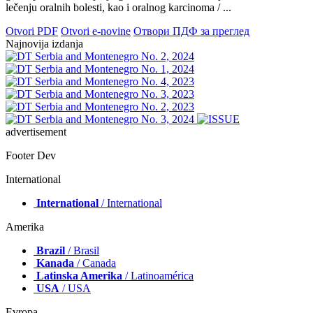
lečenju oralnih bolesti, kao i oralnog karcinoma / ...
Otvori PDF
Otvori e-novine
Отвори ПДФ за преглед
Najnovija izdanja
advertisement
Footer Dev
International
International
/ International
Amerika
Brazil
/ Brasil
Kanada
/ Canada
Latinska Amerika
/ Latinoamérica
USA
/ USA
Evropa