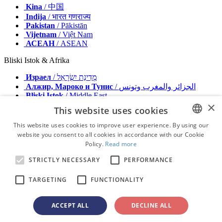
Kina
/ 中国
Indija
/ भारत गणराज्य
Pakistan
/ Pākistān
Vijetnam
/ Việt Nam
АСЕАН
/ ASEAN
Bliski Istok & Afrika
Израел
/ מְדִינַת יִשְׂרָאֵל
Алжир, Мароко и Тунис
/ الجزائر والمغرب وتونس
Bliski Istok
/ Middle East
×
This website uses cookies
Izdavač
Oglašavajte se sa nama
This website uses cookies to improve user experience. By using our
Kontakt
website you consent to all cookies in accordance with our Cookie
ENGLISH
Uslovi & amp; odredbe
Policy.
Read more
Imprint
FRENCH
Pravila o privatnosti podataka
STRICTLY NECESSARY
PERFORMANCE
GERMAN
© 2026 - Sva prava zadržana – Dental Tribune International
TARGETING
FUNCTIONALITY
ROMANIAN
PORTUGUESE
ACCEPT ALL
DECLINE ALL
advertisement
BULGARIAN