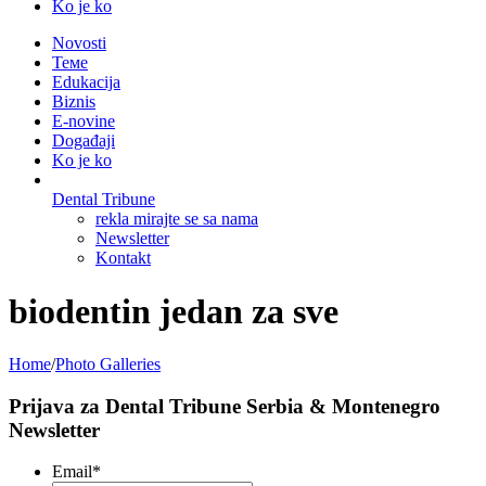
Ko je ko
Novosti
Теме
Edukacija
Biznis
E-novine
Događaji
Ko je ko
Dental Tribune
rekla mirajte se sa nama
Newsletter
Kontakt
biodentin jedan za sve
Home
/
Photo Galleries
Prijava za Dental Tribune Serbia & Montenegro
Newsletter
Email
*