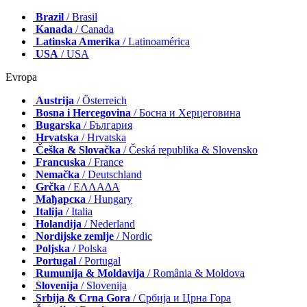
Brazil
/ Brasil
Kanada
/ Canada
Latinska Amerika
/ Latinoamérica
USA
/ USA
Evropa
Austrija
/ Österreich
Bosna i Hercegovina
/ Босна и Херцеговина
Bugarska
/ България
Hrvatska
/ Hrvatska
Češka & Slovačka
/ Česká republika & Slovensko
Francuska
/ France
Nemačka
/ Deutschland
Grčka
/ ΕΛΛΑΔΑ
Мађарска
/ Hungary
Italija
/ Italia
Holandija
/ Nederland
Nordijske zemlje
/ Nordic
Poljska
/ Polska
Portugal
/ Portugal
Rumunija & Moldavija
/ România & Moldova
Slovenija
/ Slovenija
Srbija & Crna Gora
/ Србија и Црна Гора