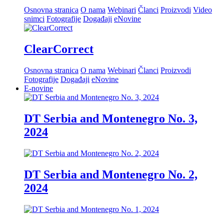
Osnovna stranica
O nama
Webinari
Članci
Proizvodi
Video
snimci
Fotografije
Događaji
eNovine
ClearCorrect
Osnovna stranica
O nama
Webinari
Članci
Proizvodi
Fotografije
Događaji
eNovine
E-novine
DT Serbia and Montenegro No. 3,
2024
DT Serbia and Montenegro No. 2,
2024