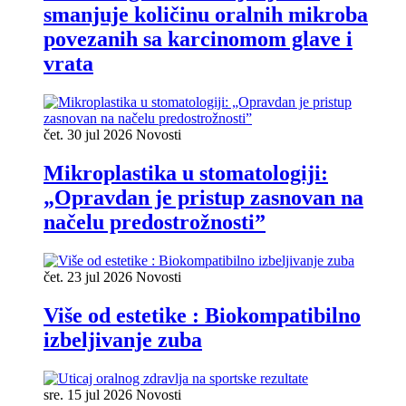
smanjuje količinu oralnih mikroba
povezanih sa karcinomom glave i
vrata
čet. 30 jul 2026
Novosti
Mikroplastika u stomatologiji:
„Opravdan je pristup zasnovan na
načelu predostrožnosti”
čet. 23 jul 2026
Novosti
Više od estetike : Biokompatibilno
izbeljivanje zuba
sre. 15 jul 2026
Novosti