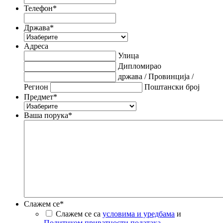
Телефон
*
Држава
*
Адреса
Улица
Дипломирао
држава / Провинција /
Регион
Поштански број
Предмет
*
Ваша порука
*
Слажем се
*
Слажем се са
условима и уредбама
и
Политиком приватности података
.