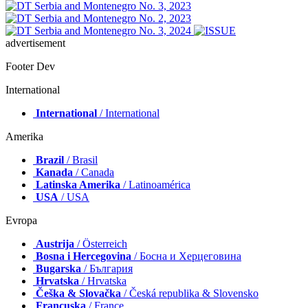
advertisement
Footer Dev
International
International
/ International
Amerika
Brazil
/ Brasil
Kanada
/ Canada
Latinska Amerika
/ Latinoamérica
USA
/ USA
Evropa
Austrija
/ Österreich
Bosna i Hercegovina
/ Босна и Херцеговина
Bugarska
/ България
Hrvatska
/ Hrvatska
Češka & Slovačka
/ Česká republika & Slovensko
Francuska
/ France