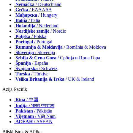
Nemačka
/ Deutschland
Grčka
/ ΕΛΛΑΔΑ
Мађарска
/ Hungary
Italija
/ Italia
Holandija
/ Nederland
Nordijske zemlje
/ Nordic
Poljska
/ Polska
Portugal
/ Portugal
Rumunija & Moldavija
/ România & Moldova
Slovenija
/ Slovenija
Srbija & Crna Gora
/ Србија и Црна Гора
Španija
/ España
Švajcarska
/ Schweiz
Turska
/ Türkiye
Velika Britanija & Irska
/ UK & Ireland
Azija-Pacifik
Kina
/ 中国
Indija
/ भारत गणराज्य
Pakistan
/ Pākistān
Vijetnam
/ Việt Nam
АСЕАН
/ ASEAN
Bliski Istok & Afrika