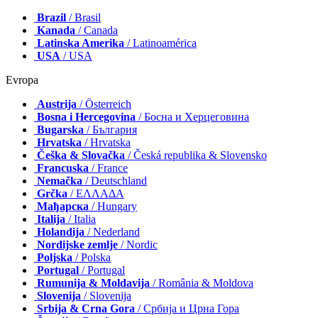
Brazil
/ Brasil
Kanada
/ Canada
Latinska Amerika
/ Latinoamérica
USA
/ USA
Evropa
Austrija
/ Österreich
Bosna i Hercegovina
/ Босна и Херцеговина
Bugarska
/ България
Hrvatska
/ Hrvatska
Češka & Slovačka
/ Česká republika & Slovensko
Francuska
/ France
Nemačka
/ Deutschland
Grčka
/ ΕΛΛΑΔΑ
Мађарска
/ Hungary
Italija
/ Italia
Holandija
/ Nederland
Nordijske zemlje
/ Nordic
Poljska
/ Polska
Portugal
/ Portugal
Rumunija & Moldavija
/ România & Moldova
Slovenija
/ Slovenija
Srbija & Crna Gora
/ Србија и Црна Гора