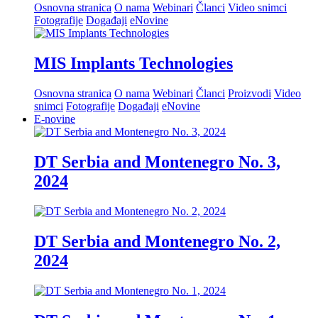
Osnovna stranica
O nama
Webinari
Članci
Video snimci
Fotografije
Događaji
eNovine
MIS Implants Technologies
Osnovna stranica
O nama
Webinari
Članci
Proizvodi
Video
snimci
Fotografije
Događaji
eNovine
E-novine
DT Serbia and Montenegro No. 3,
2024
DT Serbia and Montenegro No. 2,
2024