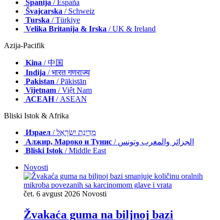
Španija
/ España
Švajcarska
/ Schweiz
Turska
/ Türkiye
Velika Britanija & Irska
/ UK & Ireland
Azija-Pacifik
Kina
/ 中国
Indija
/ भारत गणराज्य
Pakistan
/ Pākistān
Vijetnam
/ Việt Nam
АСЕАН
/ ASEAN
Bliski Istok & Afrika
Израел
/ מְדִינַת יִשְׂרָאֵל
Алжир, Мароко и Тунис
/ الجزائر والمغرب وتونس
Bliski Istok
/ Middle East
Novosti
čet. 6 avgust 2026
Novosti
Žvakaća guma na biljnoj bazi