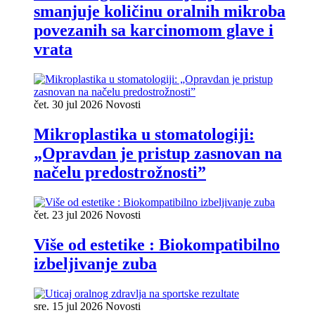
smanjuje količinu oralnih mikroba
povezanih sa karcinomom glave i
vrata
čet. 30 jul 2026
Novosti
Mikroplastika u stomatologiji:
„Opravdan je pristup zasnovan na
načelu predostrožnosti”
čet. 23 jul 2026
Novosti
Više od estetike : Biokompatibilno
izbeljivanje zuba
sre. 15 jul 2026
Novosti