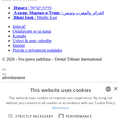
Израел
/ מְדִינַת יִשְׂרָאֵל
Алжир, Мароко и Тунис
/ الجزائر والمغرب وتونس
Bliski Istok
/ Middle East
Izdavač
Oglašavajte se sa nama
Kontakt
Uslovi & amp; odredbe
Imprint
Pravila o privatnosti podataka
© 2026 - Sva prava zadržana – Dental Tribune International
advertisement
×
Loading ...
This website uses cookies
This website uses cookies to improve user experience. By using our
website you consent to all cookies in accordance with our Cookie Policy.
ENGLISH
Read more
FRENCH
STRICTLY NECESSARY
PERFORMANCE