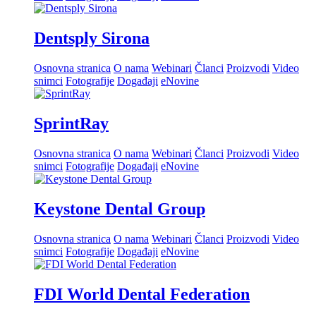
Dentsply Sirona
Osnovna stranica
O nama
Webinari
Članci
Proizvodi
Video
snimci
Fotografije
Događaji
eNovine
SprintRay
Osnovna stranica
O nama
Webinari
Članci
Proizvodi
Video
snimci
Fotografije
Događaji
eNovine
Keystone Dental Group
Osnovna stranica
O nama
Webinari
Članci
Proizvodi
Video
snimci
Fotografije
Događaji
eNovine
FDI World Dental Federation