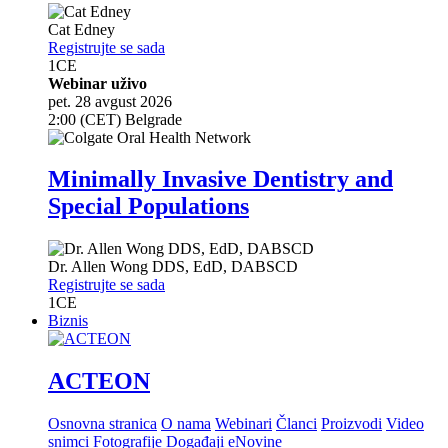
Cat Edney
Registrujte se sada
1
CE
Webinar uživo
pet. 28 avgust 2026
2:00 (CET) Belgrade
Minimally Invasive Dentistry and
Special Populations
Dr.
Allen Wong
DDS, EdD, DABSCD
Registrujte se sada
1
CE
Biznis
ACTEON
Osnovna stranica
O nama
Webinari
Članci
Proizvodi
Video
snimci
Fotografije
Događaji
eNovine