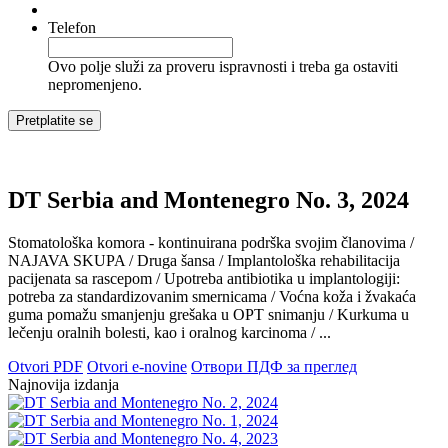
Telefon
Ovo polje služi za proveru ispravnosti i treba ga ostaviti
nepromenjeno.
DT Serbia and Montenegro No. 3, 2024
Stomatološka komora - kontinuirana podrška svojim članovima /
NAJAVA SKUPA / Druga šansa / Implantološka rehabilitacija
pacijenata sa rascepom / Upotreba antibiotika u implantologiji:
potreba za standardizovanim smernicama / Voćna koža i žvakaća
guma pomažu smanjenju grešaka u OPT snimanju / Kurkuma u
lečenju oralnih bolesti, kao i oralnog karcinoma / ...
Otvori PDF
Otvori e-novine
Отвори ПДФ за преглед
Najnovija izdanja