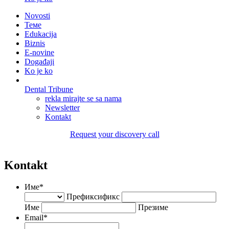
Novosti
Теме
Edukacija
Biznis
E-novine
Događaji
Ko je ko
Dental Tribune
rekla mirajte se sa nama
Newsletter
Kontakt
Request your discovery call
Kontakt
Име
*
Префиксификс
Име
Презиме
Email
*