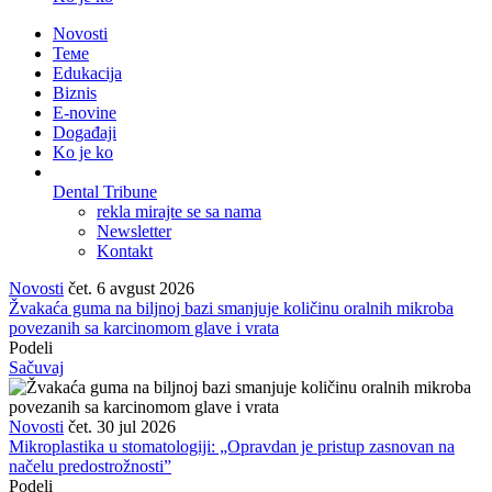
Novosti
Теме
Edukacija
Biznis
E-novine
Događaji
Ko je ko
Dental Tribune
rekla mirajte se sa nama
Newsletter
Kontakt
Novosti
čet. 6 avgust 2026
Žvakaća guma na biljnoj bazi smanjuje količinu oralnih mikroba
povezanih sa karcinomom glave i vrata
Podeli
Sačuvaj
Novosti
čet. 30 jul 2026
Mikroplastika u stomatologiji: „Opravdan je pristup zasnovan na
načelu predostrožnosti”
Podeli