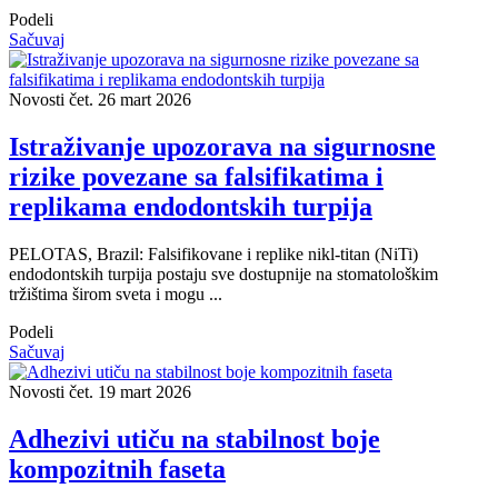
Podeli
Sačuvaj
Novosti
čet. 26 mart 2026
Istraživanje upozorava na sigurnosne
rizike povezane sa falsifikatima i
replikama endodontskih turpija
PELOTAS, Brazil: Falsifikovane i replike nikl-titan (NiTi)
endodontskih turpija postaju sve dostupnije na stomatološkim
tržištima širom sveta i mogu ...
Podeli
Sačuvaj
Novosti
čet. 19 mart 2026
Adhezivi utiču na stabilnost boje
kompozitnih faseta