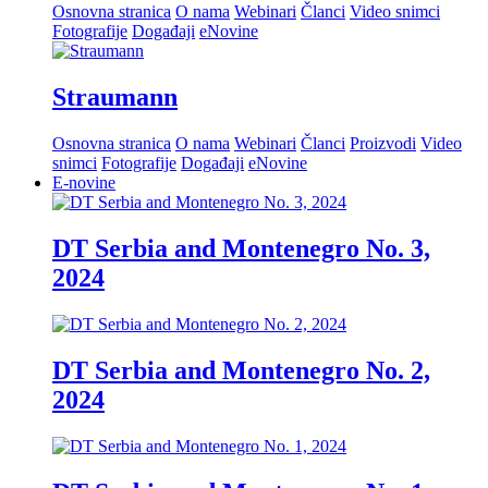
Osnovna stranica
O nama
Webinari
Članci
Video snimci
Fotografije
Događaji
eNovine
Straumann
Osnovna stranica
O nama
Webinari
Članci
Proizvodi
Video
snimci
Fotografije
Događaji
eNovine
E-novine
DT Serbia and Montenegro No. 3,
2024
DT Serbia and Montenegro No. 2,
2024