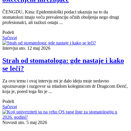
ČENGDU, Kina: Epidemiološki podaci ukazuju na to da
stomatolozi imaju veću prevalenciju očnih oboljenja nego drugi
profesionalci, ali razlozi ostaju ...
Podeli
Sačuvaj
Intervjui
uto. 12 maj 2026
Strah od stomatologa: gde nastaje i kako
se leči?
Za ovu temu i ovaj intervju mi je dalo ideju moje nedavno
upoznavanje i razgovor sa mladom koleginicom dr Dragicom Đerić,
koja je, pored toga što je ...
Podeli
Sačuvaj
Novosti
uto. 5 maj 2026