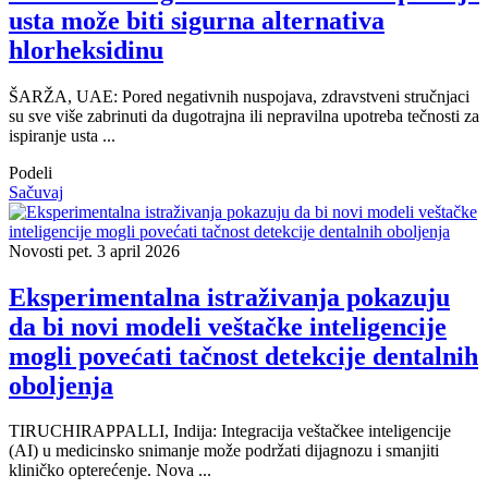
usta može biti sigurna alternativa
hlorheksidinu
ŠARŽA, UAE: Pored negativnih nuspojava, zdravstveni stručnjaci
su sve više zabrinuti da dugotrajna ili nepravilna upotreba tečnosti za
ispiranje usta ...
Podeli
Sačuvaj
Novosti
pet. 3 april 2026
Eksperimentalna istraživanja pokazuju
da bi novi modeli veštačke inteligencije
mogli povećati tačnost detekcije dentalnih
oboljenja
TIRUCHIRAPPALLI, Indija: Integracija veštačkee inteligencije
(AI) u medicinsko snimanje može podržati dijagnozu i smanjiti
kliničko opterećenje. Nova ...