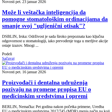
Novosti
pet. 23 januar 2026
Može li veštačka inteligencija da
pomogne stomatološkim ordinacijama da
smanje svoj "ugljenični otisak"?
DSBLIN, Irska: Održivost je sada široko prepoznata kao ključna
odgovornost u stomatologiji, iako prevođenje toga u merljive akcije
ostaje izazov. Mnogi ...
Podeli
Sačuvaj
Novosti
pet. 16 januar 2026
Proizvođači i dentalna udruženja
pozivaju na promene propisa EU o
medicinskim sredstvima i opremi
BERLIN, Nemačka: Pet godina nakon početka primene, Uredba
EU o medicinskim sredstvima 2017/745 (MDR) menja način na koji