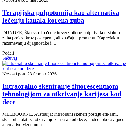
Novosti
uto. 3 mart 2026
Terapijska pulpotomija kao alternativa
lečenju kanala korena zuba
DUNDEE, Škotska: Lečenje ireverzibilnog pulpitisa kod stalnih
zuba prolazi kroz postepenu, ali značajnu promenu. Napredak u
razumevanju dijagnostike i ...
Podeli
Sačuvaj
Novosti
pon. 23 februar 2026
Intraoralno skeniranje fluorescentnom
tehnologijom za otkrivanje karijesa kod
dece
MELBOURNE, Australija: Intraoralni skeneri postaju efikasni,
skalabilni alati za otkrivanje karijesa kod dece, nudeći obećavajuću
alternativu vizuelnom ...