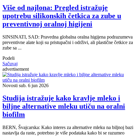
Više od najlona: Pregled istražuje
upotrebu silikonskih četkica za zube u
preventivnoj oralnoj higijeni
SINSINATI, SAD: Pravedna globalna oralna higijena podrazumeva
preventivne alate koji su pristupačni i održivi, ​​ali plastične četkice za
zube sa ...
Podeli
Sačuvaj
advertisement
Novosti
sub. 6 jun 2026
Studija istražuje kako kravlje mleko i
biljne alternative mleku utiču na oralni
biofilm
BERN, Švajcarska: Kako interes za alternative mleku na biljnoj bazi
nastavlja da raste, potrebno je više podataka kako bi se razumeo