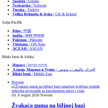
Španija
/ España
Švajcarska
/ Schweiz
Turska
/ Türkiye
Velika Britanija & Irska
/ UK & Ireland
Azija-Pacifik
Kina
/ 中国
Indija
/ भारत गणराज्य
Pakistan
/ Pākistān
Vijetnam
/ Việt Nam
АСЕАН
/ ASEAN
Bliski Istok & Afrika
Израел
/ מְדִינַת יִשְׂרָאֵל
Алжир, Мароко и Тунис
/ الجزائر والمغرب وتونس
Bliski Istok
/ Middle East
Novosti
čet. 6 avgust 2026
Novosti
Žvakaća guma na biljnoj bazi