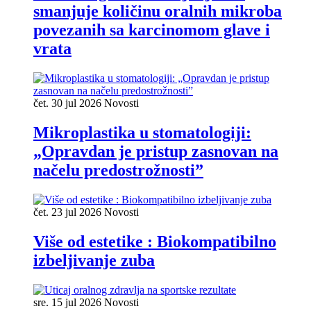
smanjuje količinu oralnih mikroba
povezanih sa karcinomom glave i
vrata
čet. 30 jul 2026
Novosti
Mikroplastika u stomatologiji:
„Opravdan je pristup zasnovan na
načelu predostrožnosti”
čet. 23 jul 2026
Novosti
Više od estetike : Biokompatibilno
izbeljivanje zuba
sre. 15 jul 2026
Novosti