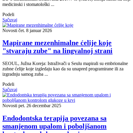
medicinski i stomatološki ...
Podeli
Sačuvaj
Novosti
čet. 8 januar 2026
Mapirane mezenhimalne ćelije koje
"stvaraju zube" na lingvalnoj strani
SEOUL, Južna Koreja: Istraživači u Seulu mapirali su embrionalne
zubne ćelije koje izgledaju kao da su unapred programirane ili za
izgradnju samog zuba ...
Podeli
Sačuvaj
Novosti
pet. 26 decembar 2025
Endodontska terapija povezana sa
smanjenom upalom i poboljšanom