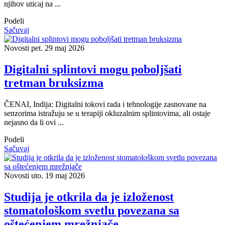
njihov uticaj na ...
Podeli
Sačuvaj
Novosti
pet. 29 maj 2026
Digitalni splintovi mogu poboljšati
tretman bruksizma
ČENAI, Indija: Digitalni tokovi rada i tehnologije zasnovane na
senzorima istražuju se u terapiji okluzalnim splintovima, ali ostaje
nejasno da li ovi ...
Podeli
Sačuvaj
Novosti
uto. 19 maj 2026
Studija je otkrila da je izloženost
stomatološkom svetlu povezana sa
oštećenjem mrežnjače