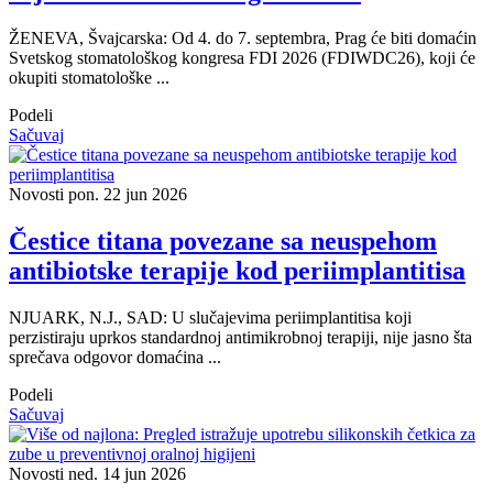
ŽENEVA, Švajcarska: Od 4. do 7. septembra, Prag će biti domaćin
Svetskog stomatološkog kongresa FDI 2026 (FDIWDC26), koji će
okupiti stomatološke ...
Podeli
Sačuvaj
Novosti
pon. 22 jun 2026
Čestice titana povezane sa neuspehom
antibiotske terapije kod periimplantitisa
NJUARK, N.J., SAD: U slučajevima periimplantitisa koji
perzistiraju uprkos standardnoj antimikrobnoj terapiji, nije jasno šta
sprečava odgovor domaćina ...
Podeli
Sačuvaj
Novosti
ned. 14 jun 2026