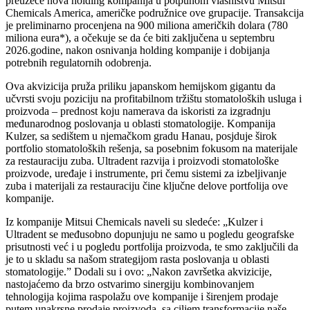
preuzeće nova holding kompanija u potpunom vlasništvu Mitsui
Chemicals America, američke podružnice ove grupacije. Transakcija
je preliminarno procenjena na 900 miliona američkih dolara (780
miliona eura*), a očekuje se da će biti zaključena u septembru
2026.godine, nakon osnivanja holding kompanije i dobijanja
potrebnih regulatornih odobrenja.
Ova akvizicija pruža priliku japanskom hemijskom gigantu da
učvrsti svoju poziciju na profitabilnom tržištu stomatoloških usluga i
proizvoda – prednost koju namerava da iskoristi za izgradnju
međunarodnog poslovanja u oblasti stomatologije. Kompanija
Kulzer, sa sedištem u njemačkom gradu Hanau, posjduje širok
portfolio stomatoloških rešenja, sa posebnim fokusom na materijale
za restauraciju zuba. Ultradent razvija i proizvodi stomatološke
proizvode, uređaje i instrumente, pri čemu sistemi za izbeljivanje
zuba i materijali za restauraciju čine ključne delove portfolija ove
kompanije.
Iz kompanije Mitsui Chemicals naveli su sledeće: „Kulzer i
Ultradent se međusobno dopunjuju ne samo u pogledu geografske
prisutnosti već i u pogledu portfolija proizvoda, te smo zaključili da
je to u skladu sa našom strategijom rasta poslovanja u oblasti
stomatologije.” Dodali su i ovo: „Nakon završetka akvizicije,
nastojaćemo da brzo ostvarimo sinergiju kombinovanjem
tehnologija kojima raspolažu ove kompanije i širenjem prodaje
putem unakrsne prodaje proizvoda, sa ciljem transformacije naše