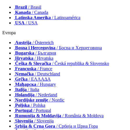
Brazil
/ Brasil
Kanada
/ Canada
Latinska Amerika
/ Latinoamérica
USA
/ USA
Evropa
Austrija
/ Österreich
Bosna i Hercegovina
/ Босна и Херцеговина
Bugarska
/ България
Hrvatska
/ Hrvatska
Češka & Slovačka
/ Česká republika & Slovensko
Francuska
/ France
Nemačka
/ Deutschland
Grčka
/ ΕΛΛΑΔΑ
Мађарска
/ Hungary
Italija
/ Italia
Holandija
/ Nederland
Nordijske zemlje
/ Nordic
Poljska
/ Polska
Portugal
/ Portugal
Rumunija & Moldavija
/ România & Moldova
Slovenija
/ Slovenija
Srbija & Crna Gora
/ Србија и Црна Гора