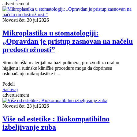
advertisement
Novosti
čet. 30 jul 2026
Mikroplastika u stomatologiji:
„Opravdan je pristup zasnovan na načelu
predostrožnosti”
Stomatološki materijali na bazi polimera, proizvodi za oralnu
higijenu i rutinske kliničke procedure mogu da doprinesu
oslobađanju mikroplastike i ...
Podeli
Sačuvaj
advertisement
Novosti
čet. 23 jul 2026
Više od estetike : Biokompatibilno
izbeljivanje zuba