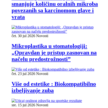
smanjuje količinu oralnih mikroba
povezanih sa karcinomom glave i
vrata
čet. 30 jul 2026
Novosti
Mikroplastika u stomatologiji:
„Opravdan je pristup zasnovan na
načelu predostrožnosti”
čet. 23 jul 2026
Novosti
Više od estetike : Biokompatibilno
izbeljivanje zuba
sre. 15 jul 2026
Novosti