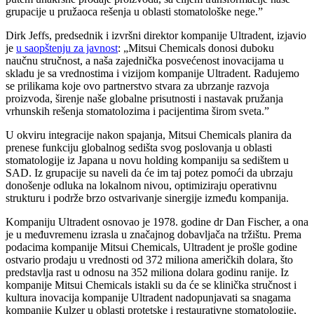
grupacije u pružaoca rešenja u oblasti stomatološke nege.”
Dirk Jeffs, predsednik i izvršni direktor kompanije Ultradent, izjavio
je
u saopštenju za javnost
: „Mitsui Chemicals donosi duboku
naučnu stručnost, a naša zajednička posvećenost inovacijama u
skladu je sa vrednostima i vizijom kompanije Ultradent. Radujemo
se prilikama koje ovo partnerstvo stvara za ubrzanje razvoja
proizvoda, širenje naše globalne prisutnosti i nastavak pružanja
vrhunskih rešenja stomatolozima i pacijentima širom sveta.”
U okviru integracije nakon spajanja, Mitsui Chemicals planira da
prenese funkciju globalnog sedišta svog poslovanja u oblasti
stomatologije iz Japana u novu holding kompaniju sa sedištem u
SAD. Iz grupacije su naveli da će im taj potez pomoći da ubrzaju
donošenje odluka na lokalnom nivou, optimiziraju operativnu
strukturu i podrže brzo ostvarivanje sinergije između kompanija.
Kompaniju Ultradent osnovao je 1978. godine dr Dan Fischer, a ona
je u međuvremenu izrasla u značajnog dobavljača na tržištu. Prema
podacima kompanije Mitsui Chemicals, Ultradent je prošle godine
ostvario prodaju u vrednosti od 372 miliona američkih dolara, što
predstavlja rast u odnosu na 352 miliona dolara godinu ranije. Iz
kompanije Mitsui Chemicals istakli su da će se klinička stručnost i
kultura inovacija kompanije Ultradent nadopunjavati sa snagama
kompanije Kulzer u oblasti protetske i restaurativne stomatologije,