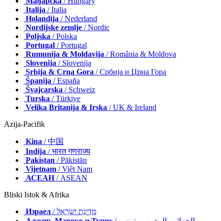
Мађарска
/ Hungary
Italija
/ Italia
Holandija
/ Nederland
Nordijske zemlje
/ Nordic
Poljska
/ Polska
Portugal
/ Portugal
Rumunija & Moldavija
/ România & Moldova
Slovenija
/ Slovenija
Srbija & Crna Gora
/ Србија и Црна Гора
Španija
/ España
Švajcarska
/ Schweiz
Turska
/ Türkiye
Velika Britanija & Irska
/ UK & Ireland
Azija-Pacifik
Kina
/ 中国
Indija
/ भारत गणराज्य
Pakistan
/ Pākistān
Vijetnam
/ Việt Nam
АСЕАН
/ ASEAN
Bliski Istok & Afrika
Израел
/ מְדִינַת יִשְׂרָאֵל
Алжир, Мароко и Тунис
/ الجزائر والمغرب وتونس