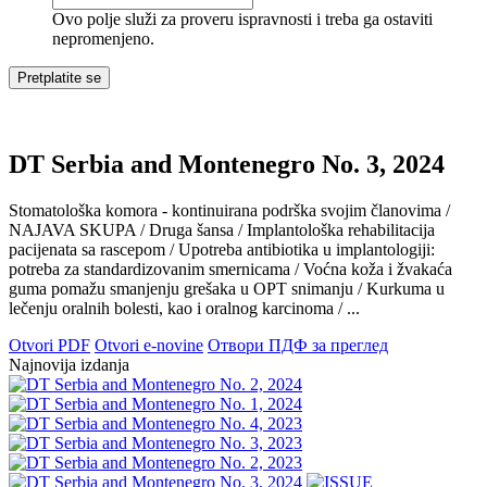
Ovo polje služi za proveru ispravnosti i treba ga ostaviti
nepromenjeno.
DT Serbia and Montenegro No. 3, 2024
Stomatološka komora - kontinuirana podrška svojim članovima /
NAJAVA SKUPA / Druga šansa / Implantološka rehabilitacija
pacijenata sa rascepom / Upotreba antibiotika u implantologiji:
potreba za standardizovanim smernicama / Voćna koža i žvakaća
guma pomažu smanjenju grešaka u OPT snimanju / Kurkuma u
lečenju oralnih bolesti, kao i oralnog karcinoma / ...
Otvori PDF
Otvori e-novine
Отвори ПДФ за преглед
Najnovija izdanja