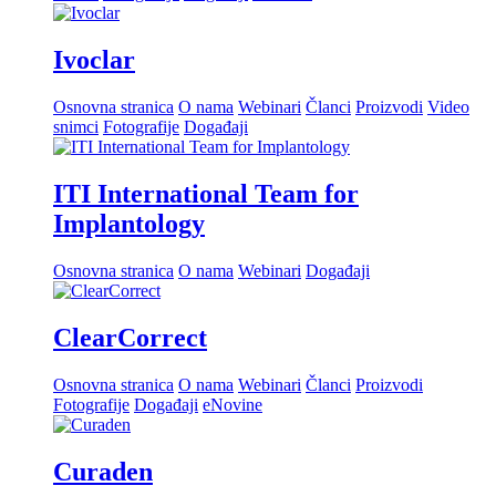
Ivoclar
Osnovna stranica
O nama
Webinari
Članci
Proizvodi
Video
snimci
Fotografije
Događaji
ITI International Team for
Implantology
Osnovna stranica
O nama
Webinari
Događaji
ClearCorrect
Osnovna stranica
O nama
Webinari
Članci
Proizvodi
Fotografije
Događaji
eNovine
Curaden