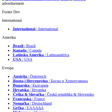
advertisement
Footer Dev
International
International
/ International
Amerika
Brazil
/ Brasil
Kanada
/ Canada
Latinska Amerika
/ Latinoamérica
USA
/ USA
Evropa
Austrija
/ Österreich
Bosna i Hercegovina
/ Босна и Херцеговина
Bugarska
/ България
Hrvatska
/ Hrvatska
Češka & Slovačka
/ Česká republika & Slovensko
Francuska
/ France
Nemačka
/ Deutschland
Grčka
/ ΕΛΛΑΔΑ