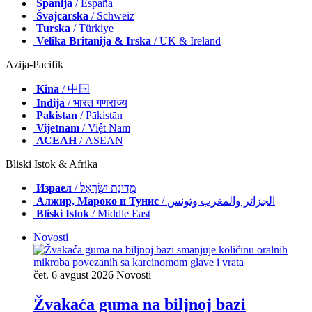
Španija
/ España
Švajcarska
/ Schweiz
Turska
/ Türkiye
Velika Britanija & Irska
/ UK & Ireland
Azija-Pacifik
Kina
/ 中国
Indija
/ भारत गणराज्य
Pakistan
/ Pākistān
Vijetnam
/ Việt Nam
АСЕАН
/ ASEAN
Bliski Istok & Afrika
Израел
/ מְדִינַת יִשְׂרָאֵל
Алжир, Мароко и Тунис
/ الجزائر والمغرب وتونس
Bliski Istok
/ Middle East
Novosti
čet. 6 avgust 2026
Novosti
Žvakaća guma na biljnoj bazi