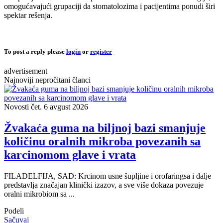
omogućavajući grupaciji da stomatolozima i pacijentima ponudi širi
spektar rešenja.
To post a reply please
login
or
register
advertisement
Najnoviji nepročitani članci
Novosti
čet. 6 avgust 2026
Žvakaća guma na biljnoj bazi smanjuje
količinu oralnih mikroba povezanih sa
karcinomom glave i vrata
FILADELFIJA, SAD: Krcinom usne šupljine i orofaringsa i dalje
predstavlja značajan klinički izazov, a sve više dokaza povezuje
oralni mikrobiom sa ...
Podeli
Sačuvaj