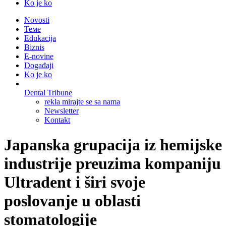
Ko je ko
Novosti
Теме
Edukacija
Biznis
E-novine
Događaji
Ko je ko
Dental Tribune
rekla mirajte se sa nama
Newsletter
Kontakt
Japanska grupacija iz hemijske
industrije preuzima kompaniju
Ultradent i širi svoje
poslovanje u oblasti
stomatologije