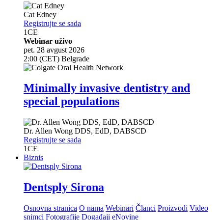
Cat Edney
Registrujte se sada
1
CE
Webinar uživo
pet. 28 avgust 2026
2:00 (CET) Belgrade
Minimally invasive dentistry and
special populations
Dr.
Allen Wong
DDS, EdD, DABSCD
Registrujte se sada
1
CE
Biznis
Dentsply Sirona
Osnovna stranica
O nama
Webinari
Članci
Proizvodi
Video
snimci
Fotografije
Događaji
eNovine