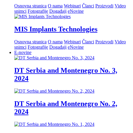
Osnovna stranica
O nama
Webinari
Članci
Proizvodi
Video
snimci
Fotografije
Događaji
eNovine
MIS Implants Technologies
Osnovna stranica
O nama
Webinari
Članci
Proizvodi
Video
snimci
Fotografije
Događaji
eNovine
E-novine
DT Serbia and Montenegro No. 3,
2024
DT Serbia and Montenegro No. 2,
2024