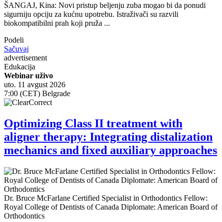
ŠANGAJ, Kina: Novi pristup beljenju zuba mogao bi da ponudi
sigurniju opciju za kućnu upotrebu. Istraživači su razvili
biokompatibilni prah koji pruža ...
Podeli
Sačuvaj
advertisement
Edukacija
Webinar uživo
uto. 11 avgust 2026
7:00 (CET) Belgrade
Optimizing Class II treatment with
aligner therapy: Integrating distalization
mechanics and fixed auxiliary approaches
Dr.
Bruce McFarlane
Certified Specialist in Orthodontics Fellow:
Royal College of Dentists of Canada Diplomate: American Board of
Orthodontics