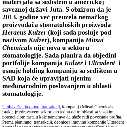
materijala sa sedištem u američkoj
saveznoj državi Juta. S obzirom da je
2013. godine već preuzela nemačkog
proizvođača stomatoloških proizvoda
Heraeus Kulzer
(koji sada posluje pod
nazivom
Kulzer
), kompanija
Mitsui
Chemicals
nije nova u sektoru
stomatologije. Sada planira da objedini
portfolije kompanija
Kulzer
i
Ultradent
i
osnuje holding kompaniju sa sedištem u
SAD koja će upravljati njenim
međunarodnim poslovanjem u oblasti
stomatologije.
U obaveštenju o ovoj transakciji
, kompanija Mitsui Chemicals
istakla je zdravstveni sektor kao jednu od tri oblasti sa visokim
potencijalom rasta u koje namerava da ulaže radi povećanja profita.
Prema planiranoj transakciji, deonice i imovinu kompanije Ultradent