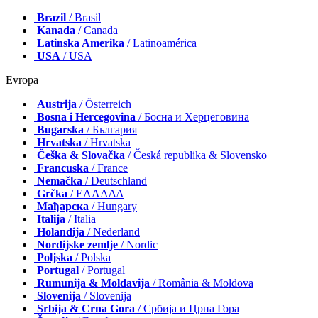
Brazil
/ Brasil
Kanada
/ Canada
Latinska Amerika
/ Latinoamérica
USA
/ USA
Evropa
Austrija
/ Österreich
Bosna i Hercegovina
/ Босна и Херцеговина
Bugarska
/ България
Hrvatska
/ Hrvatska
Češka & Slovačka
/ Česká republika & Slovensko
Francuska
/ France
Nemačka
/ Deutschland
Grčka
/ ΕΛΛΑΔΑ
Мађарска
/ Hungary
Italija
/ Italia
Holandija
/ Nederland
Nordijske zemlje
/ Nordic
Poljska
/ Polska
Portugal
/ Portugal
Rumunija & Moldavija
/ România & Moldova
Slovenija
/ Slovenija
Srbija & Crna Gora
/ Србија и Црна Гора