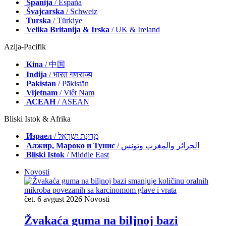
Španija
/ España
Švajcarska
/ Schweiz
Turska
/ Türkiye
Velika Britanija & Irska
/ UK & Ireland
Azija-Pacifik
Kina
/ 中国
Indija
/ भारत गणराज्य
Pakistan
/ Pākistān
Vijetnam
/ Việt Nam
АСЕАН
/ ASEAN
Bliski Istok & Afrika
Израел
/ מְדִינַת יִשְׂרָאֵל
Алжир, Мароко и Тунис
/ الجزائر والمغرب وتونس
Bliski Istok
/ Middle East
Novosti
čet. 6 avgust 2026
Novosti
Žvakaća guma na biljnoj bazi