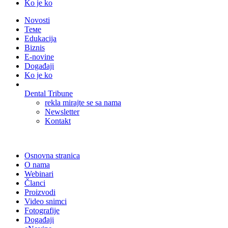
Ko je ko
Novosti
Теме
Edukacija
Biznis
E-novine
Događaji
Ko je ko
Dental Tribune
rekla mirajte se sa nama
Newsletter
Kontakt
Osnovna stranica
O nama
Webinari
Članci
Proizvodi
Video snimci
Fotografije
Događaji