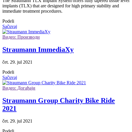
The Straumann TLX Implant System offers fully tapered tissue level
implants (TLX) that are designed for high primary stability and
immediate treatment procedures.
Podeli
Sačuvaj
Видео: Производи
Straumann ImmediaXy
čet. 29. jul 2021
Podeli
Sačuvaj
Видео: Догађаји
Straumann Group Charity Bike Ride
2021
čet. 29. jul 2021
Podeli