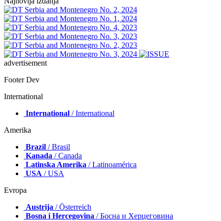
Najnovija izdanja
advertisement
Footer Dev
International
International
/ International
Amerika
Brazil
/ Brasil
Kanada
/ Canada
Latinska Amerika
/ Latinoamérica
USA
/ USA
Evropa
Austrija
/ Österreich
Bosna i Hercegovina
/ Босна и Херцеговина