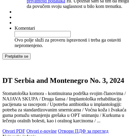
privatnosti podataka
zu. Upoznat sam sa tim da mogu
da povučem svoju saglasnost u bilo kom trenutku.
Komentari
Ovo polje služi za proveru ispravnosti i treba ga ostaviti
nepromenjeno.
DT Serbia and Montenegro No. 3, 2024
Stomatološka komora - kontinuirana podrška svojim članovima /
NAJAVA SKUPA / Druga šansa / Implantološka rehabilitacija
pacijenata sa rascepom / Upotreba antibiotika u implantologiji:
potreba za standardizovanim smernicama / Voćna koža i žvakaća
guma pomažu smanjenju grešaka u OPT snimanju / Kurkuma u
lečenju oralnih bolesti, kao i oralnog karcinoma / ...
Otvori PDF
Otvori e-novine
Отвори ПДФ за преглед