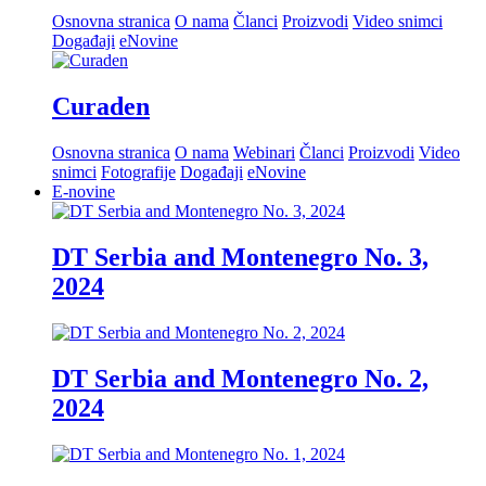
Osnovna stranica
O nama
Članci
Proizvodi
Video snimci
Događaji
eNovine
Curaden
Osnovna stranica
O nama
Webinari
Članci
Proizvodi
Video
snimci
Fotografije
Događaji
eNovine
E-novine
DT Serbia and Montenegro No. 3,
2024
DT Serbia and Montenegro No. 2,
2024