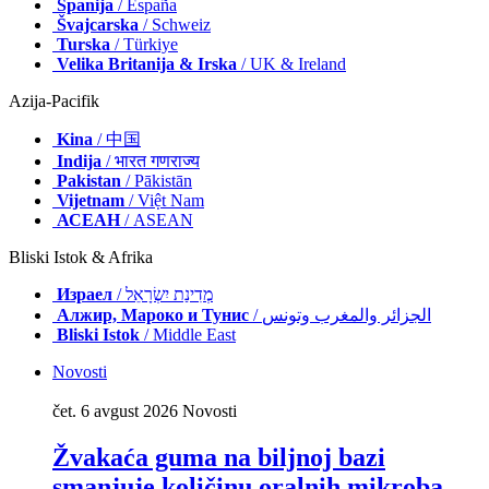
Španija
/ España
Švajcarska
/ Schweiz
Turska
/ Türkiye
Velika Britanija & Irska
/ UK & Ireland
Azija-Pacifik
Kina
/ 中国
Indija
/ भारत गणराज्य
Pakistan
/ Pākistān
Vijetnam
/ Việt Nam
АСЕАН
/ ASEAN
Bliski Istok & Afrika
Израел
/ מְדִינַת יִשְׂרָאֵל
Алжир, Мароко и Тунис
/ الجزائر والمغرب وتونس
Bliski Istok
/ Middle East
Novosti
čet. 6 avgust 2026
Novosti
Žvakaća guma na biljnoj bazi
smanjuje količinu oralnih mikroba