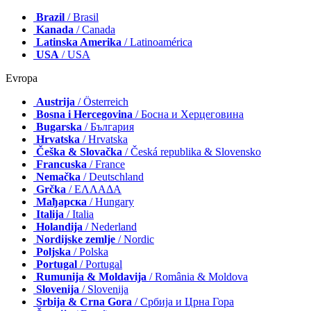
Brazil
/ Brasil
Kanada
/ Canada
Latinska Amerika
/ Latinoamérica
USA
/ USA
Evropa
Austrija
/ Österreich
Bosna i Hercegovina
/ Босна и Херцеговина
Bugarska
/ България
Hrvatska
/ Hrvatska
Češka & Slovačka
/ Česká republika & Slovensko
Francuska
/ France
Nemačka
/ Deutschland
Grčka
/ ΕΛΛΑΔΑ
Мађарска
/ Hungary
Italija
/ Italia
Holandija
/ Nederland
Nordijske zemlje
/ Nordic
Poljska
/ Polska
Portugal
/ Portugal
Rumunija & Moldavija
/ România & Moldova
Slovenija
/ Slovenija
Srbija & Crna Gora
/ Србија и Црна Гора