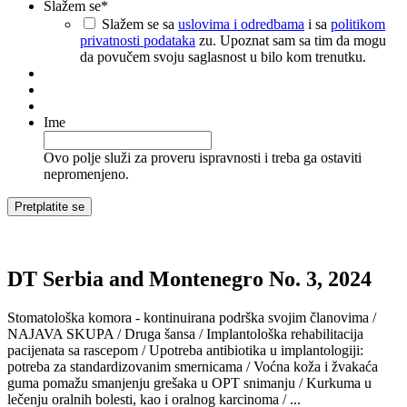
Slažem se
*
Slažem se sa
uslovima i odredbama
i sa
politikom
privatnosti podataka
zu. Upoznat sam sa tim da mogu
da povučem svoju saglasnost u bilo kom trenutku.
Ime
Ovo polje služi za proveru ispravnosti i treba ga ostaviti
nepromenjeno.
DT Serbia and Montenegro No. 3, 2024
Stomatološka komora - kontinuirana podrška svojim članovima /
NAJAVA SKUPA / Druga šansa / Implantološka rehabilitacija
pacijenata sa rascepom / Upotreba antibiotika u implantologiji:
potreba za standardizovanim smernicama / Voćna koža i žvakaća
guma pomažu smanjenju grešaka u OPT snimanju / Kurkuma u
lečenju oralnih bolesti, kao i oralnog karcinoma / ...