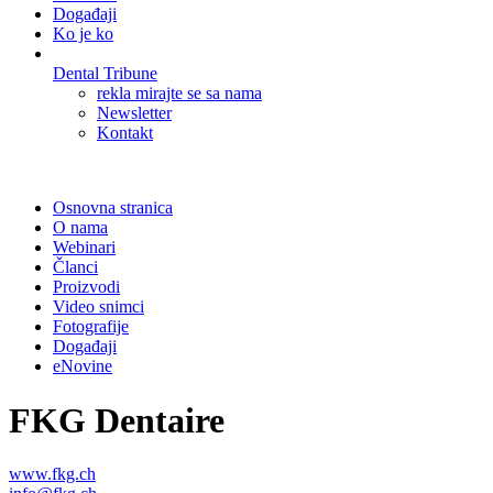
Događaji
Ko je ko
Dental Tribune
rekla mirajte se sa nama
Newsletter
Kontakt
Osnovna stranica
O nama
Webinari
Članci
Proizvodi
Video snimci
Fotografije
Događaji
eNovine
FKG Dentaire
www.fkg.ch