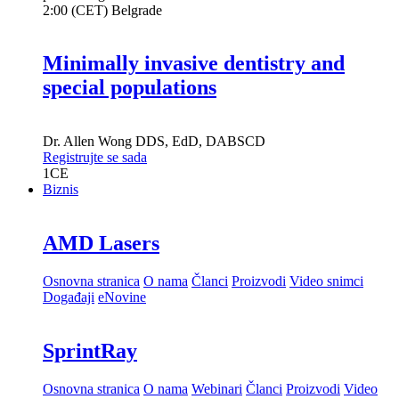
2:00 (CET) Belgrade
Minimally invasive dentistry and
special populations
Dr.
Allen Wong
DDS, EdD, DABSCD
Registrujte se sada
1
CE
Biznis
AMD Lasers
Osnovna stranica
O nama
Članci
Proizvodi
Video snimci
Događaji
eNovine
SprintRay
Osnovna stranica
O nama
Webinari
Članci
Proizvodi
Video