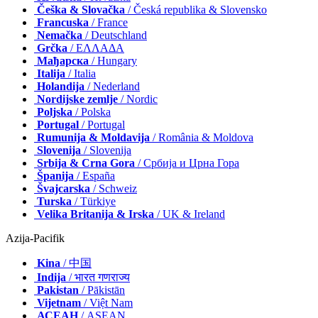
Češka & Slovačka
/ Česká republika & Slovensko
Francuska
/ France
Nemačka
/ Deutschland
Grčka
/ ΕΛΛΑΔΑ
Мађарска
/ Hungary
Italija
/ Italia
Holandija
/ Nederland
Nordijske zemlje
/ Nordic
Poljska
/ Polska
Portugal
/ Portugal
Rumunija & Moldavija
/ România & Moldova
Slovenija
/ Slovenija
Srbija & Crna Gora
/ Србија и Црна Гора
Španija
/ España
Švajcarska
/ Schweiz
Turska
/ Türkiye
Velika Britanija & Irska
/ UK & Ireland
Azija-Pacifik
Kina
/ 中国
Indija
/ भारत गणराज्य
Pakistan
/ Pākistān
Vijetnam
/ Việt Nam
АСЕАН
/ ASEAN