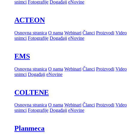
snimci
Fotografije
Događaji
eNovine
ACTEON
Osnovna stranica
O nama
Webinari
Članci
Proizvodi
Video
snimci
Fotografije
Događaji
eNovine
EMS
Osnovna stranica
O nama
Webinari
Članci
Proizvodi
Video
snimci
Događaji
eNovine
COLTENE
Osnovna stranica
O nama
Webinari
Članci
Proizvodi
Video
snimci
Fotografije
Događaji
eNovine
Planmeca