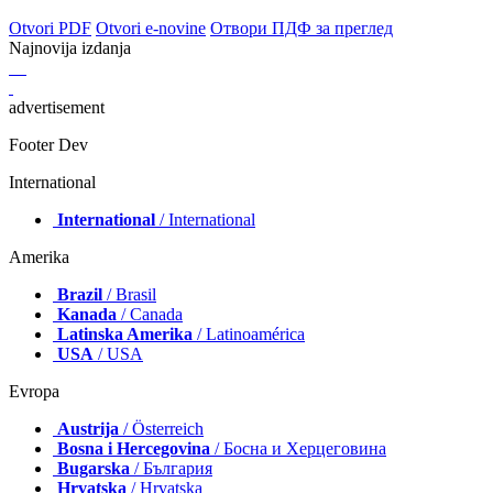
Otvori PDF
Otvori e-novine
Отвори ПДФ за преглед
Najnovija izdanja
advertisement
Footer Dev
International
International
/ International
Amerika
Brazil
/ Brasil
Kanada
/ Canada
Latinska Amerika
/ Latinoamérica
USA
/ USA
Evropa
Austrija
/ Österreich
Bosna i Hercegovina
/ Босна и Херцеговина
Bugarska
/ България
Hrvatska
/ Hrvatska