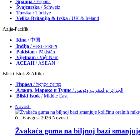
Španija
/ España
Švajcarska
/ Schweiz
Turska
/ Türkiye
Velika Britanija & Irska
/ UK & Ireland
Azija-Pacifik
Kina
/ 中国
Indija
/ भारत गणराज्य
Pakistan
/ Pākistān
Vijetnam
/ Việt Nam
АСЕАН
/ ASEAN
Bliski Istok & Afrika
Израел
/ מְדִינַת יִשְׂרָאֵל
Алжир, Мароко и Тунис
/ الجزائر والمغرب وتونس
Bliski Istok
/ Middle East
Novosti
čet. 6 avgust 2026
Novosti
Žvakaća guma na biljnoj bazi smanjuje