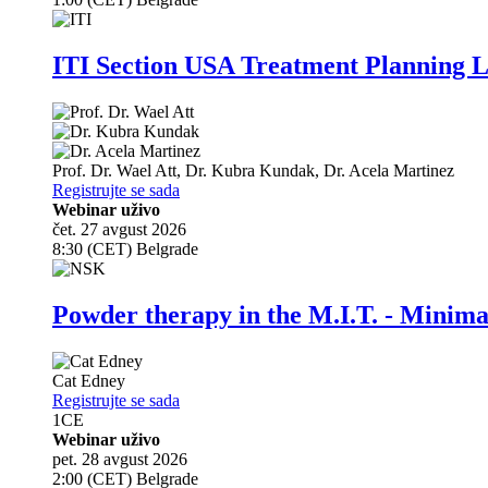
ITI Section USA Treatment Planning L
Prof. Dr.
Wael Att
,
Dr.
Kubra Kundak
,
Dr.
Acela Martinez
Registrujte se sada
Webinar uživo
čet. 27 avgust 2026
8:30 (CET) Belgrade
Powder therapy in the M.I.T. - Minim
Cat Edney
Registrujte se sada
1
CE
Webinar uživo
pet. 28 avgust 2026
2:00 (CET) Belgrade