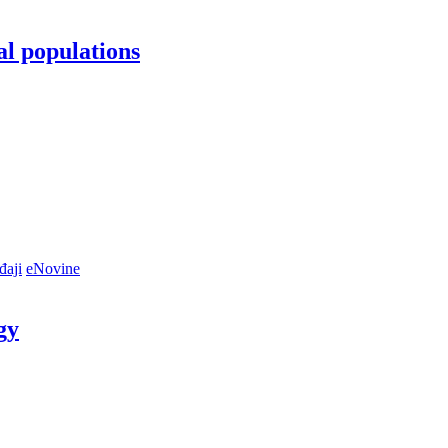
al populations
đaji
eNovine
gy