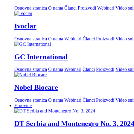
Osnovna stranica
O nama
Članci
Proizvodi
Webinari
Video sn
Ivoclar
Osnovna stranica
O nama
Webinari
Članci
Proizvodi
Video sn
GC International
Osnovna stranica
O nama
Webinari
Članci
Proizvodi
Video sn
Nobel Biocare
Osnovna stranica
O nama
Webinari
Članci
Proizvodi
Video sn
E-novine
DT Serbia and Montenegro No. 3, 202