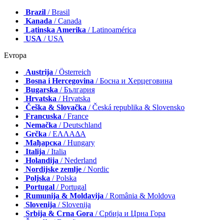
Brazil
/ Brasil
Kanada
/ Canada
Latinska Amerika
/ Latinoamérica
USA
/ USA
Evropa
Austrija
/ Österreich
Bosna i Hercegovina
/ Босна и Херцеговина
Bugarska
/ България
Hrvatska
/ Hrvatska
Češka & Slovačka
/ Česká republika & Slovensko
Francuska
/ France
Nemačka
/ Deutschland
Grčka
/ ΕΛΛΑΔΑ
Мађарска
/ Hungary
Italija
/ Italia
Holandija
/ Nederland
Nordijske zemlje
/ Nordic
Poljska
/ Polska
Portugal
/ Portugal
Rumunija & Moldavija
/ România & Moldova
Slovenija
/ Slovenija
Srbija & Crna Gora
/ Србија и Црна Гора