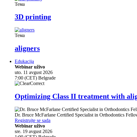
Тема
3D printing
Тема
aligners
Edukacija
Webinar uživo
uto. 11 avgust 2026
7:00 (CET) Belgrade
Optimizing Class II treatment with ali
Dr.
Bruce McFarlane
Certified Specialist in Orthodontics Fel
Registrujte se sada
Webinar uživo
sre. 19 avgust 2026
1:00 (CET) Belgrade