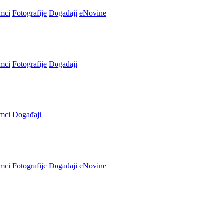
imci
Fotografije
Događaji
eNovine
imci
Fotografije
Događaji
imci
Događaji
imci
Fotografije
Događaji
eNovine
4