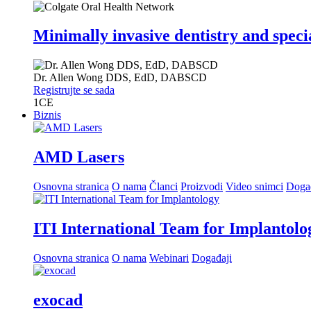
Minimally invasive dentistry and speci
Dr.
Allen Wong
DDS, EdD, DABSCD
Registrujte se sada
1
CE
Biznis
AMD Lasers
Osnovna stranica
O nama
Članci
Proizvodi
Video snimci
Doga
ITI International Team for Implantolo
Osnovna stranica
O nama
Webinari
Događaji
exocad