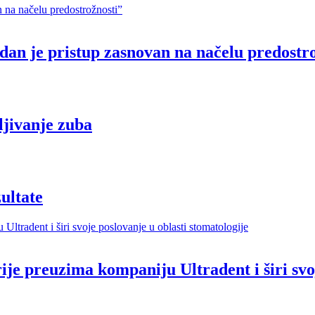
dan je pristup zasnovan na načelu predostr
ljivanje zuba
ultate
ije preuzima kompaniju Ultradent i širi svoj