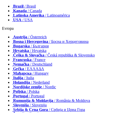
Brazil
/ Brasil
Kanada
/ Canada
Latinska Amerika
/ Latinoamérica
USA
/ USA
Evropa
Austrija
/ Österreich
Bosna i Hercegovina
/ Босна и Херцеговина
Bugarska
/ България
Hrvatska
/ Hrvatska
Češka & Slovačka
/ Česká republika & Slovensko
Francuska
/ France
Nemačka
/ Deutschland
Grčka
/ ΕΛΛΑΔΑ
Мађарска
/ Hungary
Italija
/ Italia
Holandija
/ Nederland
Nordijske zemlje
/ Nordic
Poljska
/ Polska
Portugal
/ Portugal
Rumunija & Moldavija
/ România & Moldova
Slovenija
/ Slovenija
Srbija & Crna Gora
/ Србија и Црна Гора