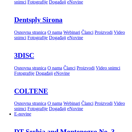
Osnovna stranica
O nama
Webinari
Članci
Proizvodi
Video
snimci
Fotografije
Događaji
eNovine
Dentsply Sirona
Osnovna stranica
O nama
Webinari
Članci
Proizvodi
Video
snimci
Fotografije
Događaji
eNovine
3DISC
Osnovna stranica
O nama
Članci
Proizvodi
Video snimci
Fotografije
Događaji
eNovine
COLTENE
Osnovna stranica
O nama
Webinari
Članci
Proizvodi
Video
snimci
Fotografije
Događaji
eNovine
E-novine