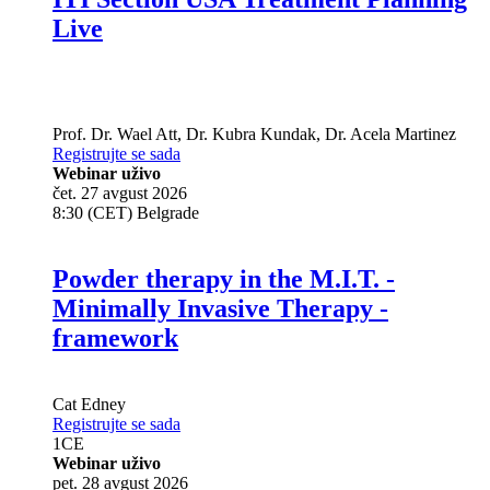
ITI Section USA Treatment Planning
Live
Prof. Dr.
Wael Att
,
Dr.
Kubra Kundak
,
Dr.
Acela Martinez
Registrujte se sada
Webinar uživo
čet. 27 avgust 2026
8:30 (CET) Belgrade
Powder therapy in the M.I.T. -
Minimally Invasive Therapy -
framework
Cat Edney
Registrujte se sada
1
CE
Webinar uživo