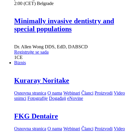
pet. 28 avgust 2026
2:00 (CET) Belgrade
Minimally invasive dentistry and
special populations
Dr.
Allen Wong
DDS, EdD, DABSCD
Registrujte se sada
1
CE
Biznis
Kuraray Noritake
Osnovna stranica
O nama
Webinari
Članci
Proizvodi
Video
snimci
Fotografije
Događaji
eNovine
FKG Dentaire