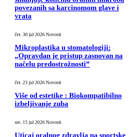
smanjuje količinu oralnih mikroba
povezanih sa karcinomom glave i
vrata
čet. 30 jul 2026
Novosti
Mikroplastika u stomatologiji:
„Opravdan je pristup zasnovan na
načelu predostrožnosti”
čet. 23 jul 2026
Novosti
Više od estetike : Biokompatibilno
izbeljivanje zuba
sre. 15 jul 2026
Novosti