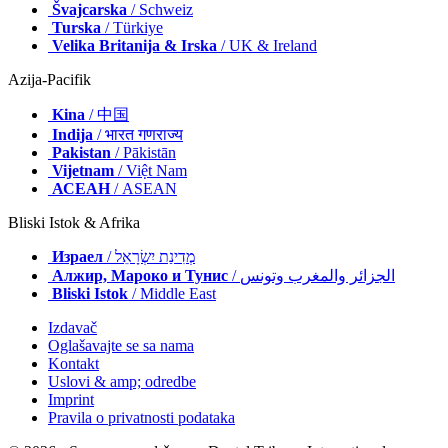
Španija
/ España
Švajcarska
/ Schweiz
Turska
/ Türkiye
Velika Britanija & Irska
/ UK & Ireland
Azija-Pacifik
Kina
/ 中国
Indija
/ भारत गणराज्य
Pakistan
/ Pākistān
Vijetnam
/ Việt Nam
АСЕАН
/ ASEAN
Bliski Istok & Afrika
Израел
/ מְדִינַת יִשְׂרָאֵל
Алжир, Мароко и Тунис
/ الجزائر والمغرب وتونس
Bliski Istok
/ Middle East
Izdavač
Oglašavajte se sa nama
Kontakt
Uslovi & amp; odredbe
Imprint
Pravila o privatnosti podataka