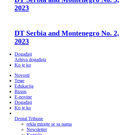
DT Serbia and Montenegro No. 3,
2023
DT Serbia and Montenegro No. 2,
2023
Događaji
Arhiva događaja
Ko je ko
Novosti
Теме
Edukacija
Biznis
E-novine
Događaji
Ko je ko
Dental Tribune
rekla mirajte se sa nama
Newsletter