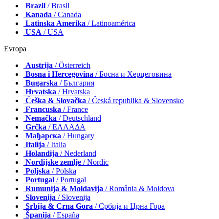
Brazil
/ Brasil
Kanada
/ Canada
Latinska Amerika
/ Latinoamérica
USA
/ USA
Evropa
Austrija
/ Österreich
Bosna i Hercegovina
/ Босна и Херцеговина
Bugarska
/ България
Hrvatska
/ Hrvatska
Češka & Slovačka
/ Česká republika & Slovensko
Francuska
/ France
Nemačka
/ Deutschland
Grčka
/ ΕΛΛΑΔΑ
Мађарска
/ Hungary
Italija
/ Italia
Holandija
/ Nederland
Nordijske zemlje
/ Nordic
Poljska
/ Polska
Portugal
/ Portugal
Rumunija & Moldavija
/ România & Moldova
Slovenija
/ Slovenija
Srbija & Crna Gora
/ Србија и Црна Гора