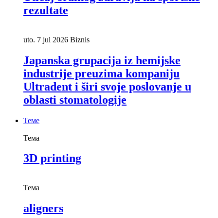
Uticaj oralnog zdravlja na sportske
rezultate
uto. 7 jul 2026
Biznis
Japanska grupacija iz hemijske
industrije preuzima kompaniju
Ultradent i širi svoje poslovanje u
oblasti stomatologije
Теме
Тема
3D printing
Тема
aligners