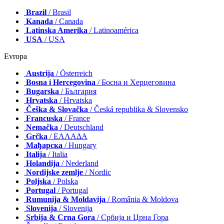
Brazil
/ Brasil
Kanada
/ Canada
Latinska Amerika
/ Latinoamérica
USA
/ USA
Evropa
Austrija
/ Österreich
Bosna i Hercegovina
/ Босна и Херцеговина
Bugarska
/ България
Hrvatska
/ Hrvatska
Češka & Slovačka
/ Česká republika & Slovensko
Francuska
/ France
Nemačka
/ Deutschland
Grčka
/ ΕΛΛΑΔΑ
Мађарска
/ Hungary
Italija
/ Italia
Holandija
/ Nederland
Nordijske zemlje
/ Nordic
Poljska
/ Polska
Portugal
/ Portugal
Rumunija & Moldavija
/ România & Moldova
Slovenija
/ Slovenija
Srbija & Crna Gora
/ Србија и Црна Гора