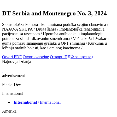
DT Serbia and Montenegro No. 3, 2024
Stomatološka komora - kontinuirana podrška svojim članovima /
NAJAVA SKUPA / Druga šansa / Implantološka rehabilitacija
pacijenata sa rascepom / Upotreba antibiotika u implantologiji:
potreba za standardizovanim smernicama / Voćna koža i žvakaća
guma pomažu smanjenju grešaka u OPT snimanju / Kurkuma u
lečenju oralnih bolesti, kao i oralnog karcinoma / ...
Otvori PDF
Otvori e-novine
Отвори ПДФ за преглед
Najnovija izdanja
advertisement
Footer Dev
International
International
/ International
Amerika