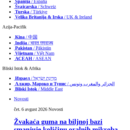
Španija
/ España
Švajcarska
/ Schweiz
Turska
/ Türkiye
Velika Britanija & Irska
/ UK & Ireland
Azija-Pacifik
Kina
/ 中国
Indija
/ भारत गणराज्य
Pakistan
/ Pākistān
Vijetnam
/ Việt Nam
АСЕАН
/ ASEAN
Bliski Istok & Afrika
Израел
/ מְדִינַת יִשְׂרָאֵל
Алжир, Мароко и Тунис
/ الجزائر والمغرب وتونس
Bliski Istok
/ Middle East
Novosti
čet. 6 avgust 2026
Novosti
Žvakaća guma na biljnoj bazi