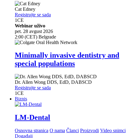
Cat Edney
Registrujte se sada
1
CE
Webinar uživo
pet. 28 avgust 2026
2:00 (CET) Belgrade
Minimally invasive dentistry and
special populations
Dr.
Allen Wong
DDS, EdD, DABSCD
Registrujte se sada
1
CE
Biznis
LM-Dental
Osnovna stranica
O nama
Članci
Proizvodi
Video snimci
Događaji