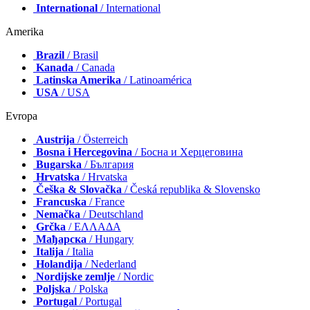
International
/ International
Amerika
Brazil
/ Brasil
Kanada
/ Canada
Latinska Amerika
/ Latinoamérica
USA
/ USA
Evropa
Austrija
/ Österreich
Bosna i Hercegovina
/ Босна и Херцеговина
Bugarska
/ България
Hrvatska
/ Hrvatska
Češka & Slovačka
/ Česká republika & Slovensko
Francuska
/ France
Nemačka
/ Deutschland
Grčka
/ ΕΛΛΑΔΑ
Мађарска
/ Hungary
Italija
/ Italia
Holandija
/ Nederland
Nordijske zemlje
/ Nordic
Poljska
/ Polska
Portugal
/ Portugal