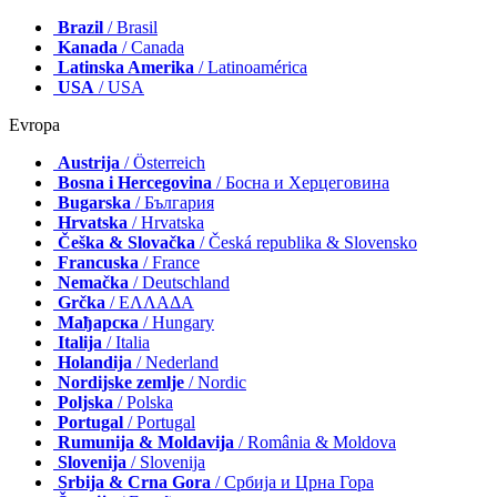
Brazil
/ Brasil
Kanada
/ Canada
Latinska Amerika
/ Latinoamérica
USA
/ USA
Evropa
Austrija
/ Österreich
Bosna i Hercegovina
/ Босна и Херцеговина
Bugarska
/ България
Hrvatska
/ Hrvatska
Češka & Slovačka
/ Česká republika & Slovensko
Francuska
/ France
Nemačka
/ Deutschland
Grčka
/ ΕΛΛΑΔΑ
Мађарска
/ Hungary
Italija
/ Italia
Holandija
/ Nederland
Nordijske zemlje
/ Nordic
Poljska
/ Polska
Portugal
/ Portugal
Rumunija & Moldavija
/ România & Moldova
Slovenija
/ Slovenija
Srbija & Crna Gora
/ Србија и Црна Гора