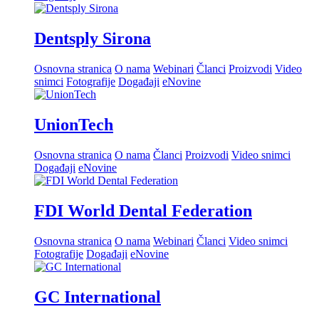
Dentsply Sirona
Osnovna stranica
O nama
Webinari
Članci
Proizvodi
Video
snimci
Fotografije
Događaji
eNovine
UnionTech
Osnovna stranica
O nama
Članci
Proizvodi
Video snimci
Događaji
eNovine
FDI World Dental Federation
Osnovna stranica
O nama
Webinari
Članci
Video snimci
Fotografije
Događaji
eNovine
GC International