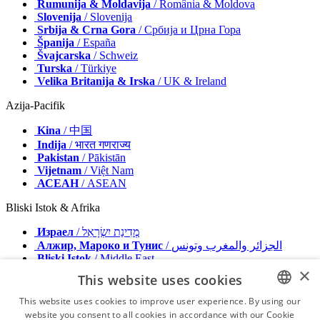
Rumunija & Moldavija
/ România & Moldova
Slovenija
/ Slovenija
Srbija & Crna Gora
/ Србија и Црна Гора
Španija
/ España
Švajcarska
/ Schweiz
Turska
/ Türkiye
Velika Britanija & Irska
/ UK & Ireland
Azija-Pacifik
Kina
/ 中国
Indija
/ भारत गणराज्य
Pakistan
/ Pākistān
Vijetnam
/ Việt Nam
АСЕАН
/ ASEAN
Bliski Istok & Afrika
Израел
/ מְדִינַת יִשְׂרָאֵל
Алжир, Мароко и Тунис
/ الجزائر والمغرب وتونس
Bliski Istok
/ Middle East
×
This website uses cookies
Izdavač
Oglašavajte se sa nama
This website uses cookies to improve user experience. By using our
Kontakt
website you consent to all cookies in accordance with our Cookie
ENGLISH