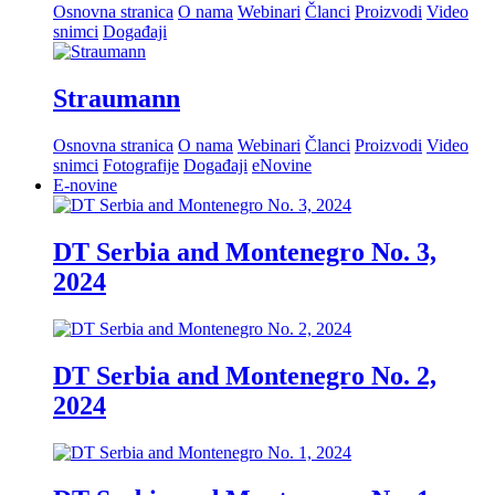
Osnovna stranica
O nama
Webinari
Članci
Proizvodi
Video
snimci
Događaji
Straumann
Osnovna stranica
O nama
Webinari
Članci
Proizvodi
Video
snimci
Fotografije
Događaji
eNovine
E-novine
DT Serbia and Montenegro No. 3,
2024
DT Serbia and Montenegro No. 2,
2024