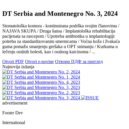
DT Serbia and Montenegro No. 3, 2024
Stomatološka komora - kontinuirana podrška svojim članovima /
NAJAVA SKUPA / Druga šansa / Implantološka rehabilitacija
pacijenata sa rascepom / Upotreba antibiotika u implantologiji:
potreba za standardizovanim smernicama / Voćna koža i žvakaća
guma pomažu smanjenju grešaka u OPT snimanju / Kurkuma u
lečenju oralnih bolesti, kao i oralnog karcinoma / ...
Otvori PDF
Otvori e-novine
Отвори ПДФ за преглед
Najnovija izdanja
advertisement
Footer Dev
International