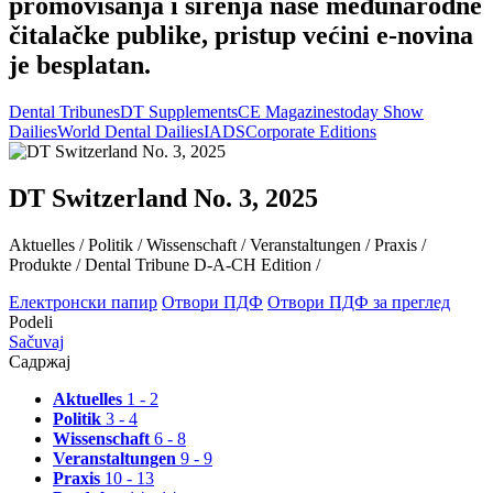
promovisanja i širenja naše međunarodne
čitalačke publike, pristup većini e-novina
je besplatan.
Dental Tribunes
DT Supplements
CE Magazines
today Show
Dailies
World Dental Dailies
IADS
Corporate Editions
DT Switzerland No. 3, 2025
Aktuelles /
Politik /
Wissenschaft /
Veranstaltungen /
Praxis /
Produkte /
Dental Tribune D-A-CH Edition /
Електронски папир
Отвори ПДФ
Отвори ПДФ за преглед
Podeli
Sačuvaj
Садржај
Aktuelles
1 - 2
Politik
3 - 4
Wissenschaft
6 - 8
Veranstaltungen
9 - 9
Praxis
10 - 13