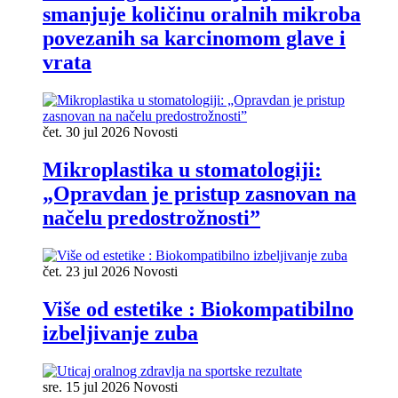
smanjuje količinu oralnih mikroba
povezanih sa karcinomom glave i
vrata
čet. 30 jul 2026
Novosti
Mikroplastika u stomatologiji:
„Opravdan je pristup zasnovan na
načelu predostrožnosti”
čet. 23 jul 2026
Novosti
Više od estetike : Biokompatibilno
izbeljivanje zuba
sre. 15 jul 2026
Novosti