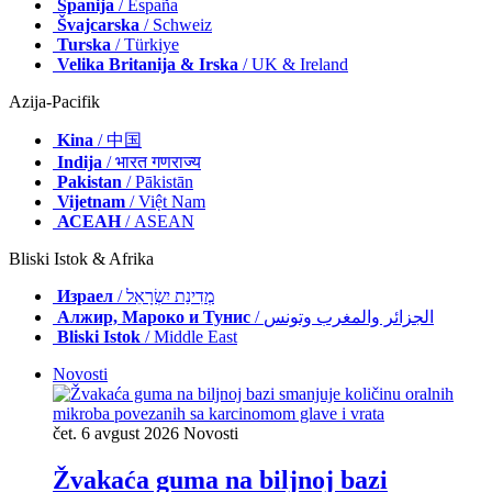
Španija
/ España
Švajcarska
/ Schweiz
Turska
/ Türkiye
Velika Britanija & Irska
/ UK & Ireland
Azija-Pacifik
Kina
/ 中国
Indija
/ भारत गणराज्य
Pakistan
/ Pākistān
Vijetnam
/ Việt Nam
АСЕАН
/ ASEAN
Bliski Istok & Afrika
Израел
/ מְדִינַת יִשְׂרָאֵל
Алжир, Мароко и Тунис
/ الجزائر والمغرب وتونس
Bliski Istok
/ Middle East
Novosti
čet. 6 avgust 2026
Novosti
Žvakaća guma na biljnoj bazi