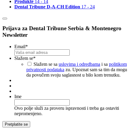
Produkte
14 - 14
Dental Tribune D-A-CH Edition
17 - 24
Prijava za Dental Tribune Serbia & Montenegro
Newsletter
Email
*
Slažem se
*
Slažem se sa
uslovima i odredbama
i sa
politikom
privatnosti podataka
zu. Upoznat sam sa tim da mogu
da povučem svoju saglasnost u bilo kom trenutku.
Ime
Ovo polje služi za proveru ispravnosti i treba ga ostaviti
nepromenjeno.