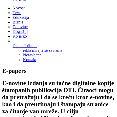
Novosti
Теме
Edukacija
Biznis
E-novine
Događaji
Ko je ko
Dental Tribune
rekla mirajte se sa nama
Newsletter
Kontakt
E-papers
E-novine izdanja su tačne digitalne kopije
štampanih publikacija DTI. Čitaoci mogu
da pretražuju i da se kreću kroz e-novine,
kao i da preuzimaju i štampaju stranice
za čitanje van mreže. U cilju